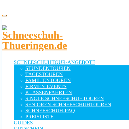
Winterevent Thüringen - Schneeschuh-Tour Kontakt: 0152 5913 0023
SCHNEESCHUHTOUR-ANGEBOTE
STUNDENTOUREN
TAGESTOUREN
FAMILIENTOUREN
FIRMEN-EVENTS
KLASSENFAHRTEN
SINGLE SCHNEESCHUHTOUREN
SENIOREN SCHNEESCHUHTOUREN
SCHNEESCHUH-FAQ
PREISLISTE
GUIDES
GUTSCHEIN