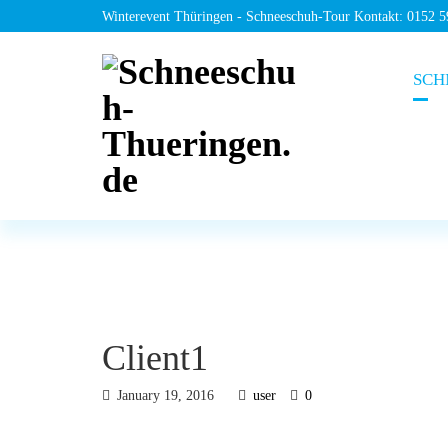
Winterevent Thüringen - Schneeschuh-Tour Kontakt: 0152 
SCH
Client1
January 19, 2016
user
0